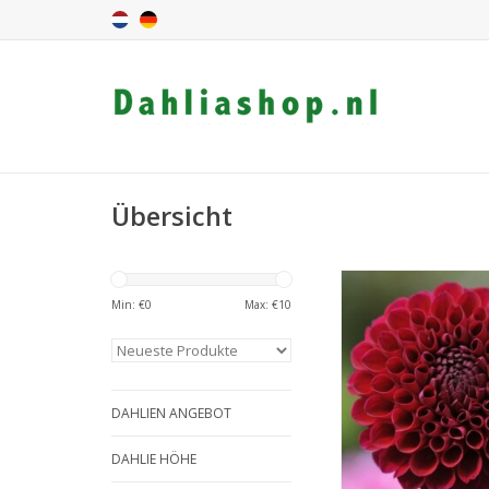
Übersicht
Dahlie Jessie G hat ein
Farbe und kräftige Stie
Min: €
0
Max: €
10
zu einer ausgezeichne
für farbenfroher Gärt
Schnittblumensträuße
ZUM WARENKORB HIN
DAHLIEN ANGEBOT
DAHLIE HÖHE