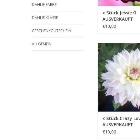
DAHLIE FARBE
x Stück Jessie G
DAHLIE KLASSE
AUSVERKAUFT
€10,00
GESCHENKGUTSCHEIN
ALLGEMEIN
Crazy Love ist weiß mi
dezenten lila Rand, d
Ganzen einen zarten 
verspielten Touch verl
ZUM WARENKORB HIN
x Stück Crazy Lo
AUSVERKAUFT
€10,00