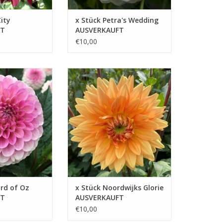
City
x Stück Petra's Wedding
FT
AUSVERKAUFT
€10,00
öne rosa
Aufgrund seiner orangen Farbe
Ihrem Garten eine
und der robusten dunklen Stiele
önheit verleiht
ist Noordwijks Glorie ein Juwel für
Ihren Garten und Ihre
B HINZUFÜGEN
Blumensträuße
ZUM WARENKORB HINZUFÜGEN
ard of Oz
x Stück Noordwijks Glorie
FT
AUSVERKAUFT
€10,00