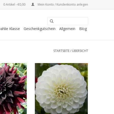
0 Artikel - €0,00
Mein Konto / Kundenkonto anlegen
ahlie Klasse
Geschenkgutschein
Allgemein
Blog
STARTSEITE
/
ÜBERSICHT
n eine schöne
Mit ihrer weißen Farbe verleiht
be mit dunkleren
diese perfekt runde Ballahlie
te, wodurch ein
Ihrem Garten ein frisches
effekt entsteht
Aussehen. Zudem ist sie eine
schöne Schnittblume
B HINZUFÜGEN
ZUM WARENKORB HINZUFÜGEN