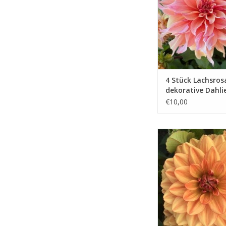
verlieren möchte
ZUM WARENKORB HIN
4 Stück Lachsros
dekorative Dahli
€10,00
Die Dahlie GoGo Peac
sich dank ihrer üppig
Blütenpracht hervorr
eine fröhliche und fa
Atmosphäre zu schaff
ZUM WARENKORB HIN