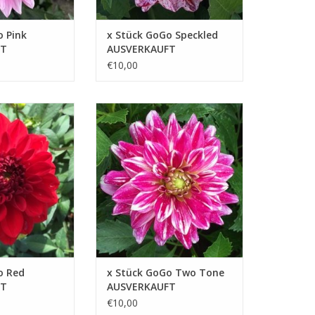
o Pink
x Stück GoGo Speckled
FT
AUSVERKAUFT
€10,00
 ihren
Dank ihrer Schönheit ist Dahlie
ben eine
Two Tone eine ausgezeichnete
Wahl sowohl für
Wahl für alle, die Blumen lieben
s auch für
und ihre Umgebung verschönern
möchten
B HINZUFÜGEN
ZUM WARENKORB HINZUFÜGEN
o Red
x Stück GoGo Two Tone
FT
AUSVERKAUFT
€10,00