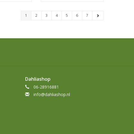
1
2
3
4
5
6
7
Dahliashop
06-28916881
info@dahliashop.nl