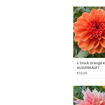
Mit dem Orange King e
ein Stück königliche E
Ihren Garten zum Stra
ZUM WARENKORB HIN
x Stück Orange K
AUSVERKAUFT
€10,00
Diese Dahlie weckt ei
Geheimnis und Abente
ein Labyrinth aus Far
Formen, in dem man s