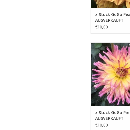
x Stück GoGo Pe
AUSVERKAUFT
€10,00
GoGo PinkYellow ist e
wunderschöne mehrfa
Beet-Dahlie, die jede
oder Balkon zum Strah
ZUM WARENKORB HIN
x Stück GoGo Pin
AUSVERKAUFT
€10,00