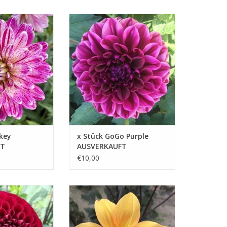
lich besonders
Dank ihrer kompakten
einzigartige
Wuchsform ist die Dahlie GoGo
 Blütenblätter
Purple ideal für Beete oder als
ierte Mischung aus
Topfpflanze auf Terrasse und
Balkon
B HINZUFÜGEN
ZUM WARENKORB HINZUFÜGEN
key
x Stück GoGo Purple
FT
AUSVERKAUFT
€10,00
Kreativität freien
Der Kontrast zwischen den
ie einen Hauch
goldgelben Blüten und den
zu mit
dunklen, fast violetten Blättern
rnel Red
macht diese Dahlie zu einem