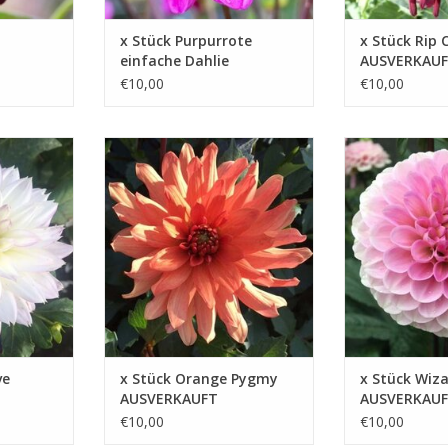
x Stück Purpurrote
x Stück Rip 
einfache Dahlie
AUSVERKAU
AUSVERKAUFT
€10,00
€10,00
t einem
Eine reich blühende Beetdahlie,
Eine wundersch
er dem
die mit ihrer leuchtenden Farbe
Balldahlie, die 
und
und ihrer kompakten Größe
bezaubernde Sch
eiht
jeden Garten oder Balkon
ZUM WARENKOR
bereichert
ZUFÜGEN
ZUM WARENKORB HINZUFÜGEN
ve
x Stück Orange Pygmy
x Stück Wiz
AUSVERKAUFT
AUSVERKAU
€10,00
€10,00