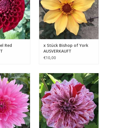
optischen Spektakel
B HINZUFÜGEN
ZUM WARENKORB HINZUFÜGEN
el Red
x Stück Bishop of York
FT
AUSVERKAUFT
€10,00
Pink eignet sich
GoGo Speckled ist eine schöne
leinere Gärten
Beetdahlie, die mit ihren
ve Ergänzung für
einzigartigen rosa-rot
er Ihren Balkon
gesprenkelten Blüten in jedem
Garten oder auf jedem Balkon
B HINZUFÜGEN
auffällt
ZUM WARENKORB HINZUFÜGEN