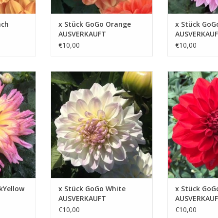
ach
x Stück GoGo Orange
x Stück GoG
AUSVERKAUFT
AUSVERKAU
€10,00
€10,00
ine
Dahlie GoGo White ist ideal, um
GoGo Red ist mit
rbige
jedem Garten oder Balkon
leuchtenden Far
n Garten
Eleganz und Raffinesse zu
ausgezeichnete 
len bringt
verleihen
die Topfkultur al
kleinere Gärten
ZUFÜGEN
ZUM WARENKORB HINZUFÜGEN
ZUM WARENKOR
kYellow
x Stück GoGo White
x Stück GoG
AUSVERKAUFT
AUSVERKAU
€10,00
€10,00