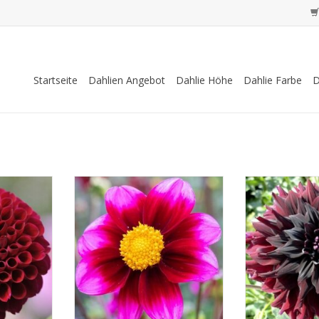
Startseite
Dahlien Angebot
Dahlie Höhe
Dahlie Farbe
D
e tiefrote
Diese leuchtend purpurrote
Die Blüten habe
le, was sie
Dahlie ist nicht nur schön ,
schwarzrote Far
ten Wahl
sondern lockt auch
Tönen in der Mit
en oder
Schmetterlinge und Bienen an
schöner Schatten
 macht.
und macht Ihren Garten
ZUM WARENKOR
lebendiger
ZUFÜGEN
ZUM WARENKORB HINZUFÜGEN