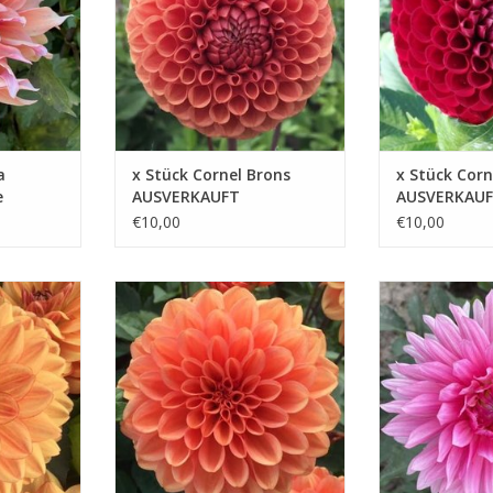
ZUM WARENKORB HINZUFÜGEN
ZUM WARENKOR
ZUFÜGEN
a
x Stück Cornel Brons
x Stück Corn
e
AUSVERKAUFT
AUSVERKAU
€10,00
€10,00
h eignet
GoGo Orange ist eine reich
Beetdahlie GoGo 
en
blühende Dahlie und eine
besonders für k
agend, um
ausgezeichnete Wahl für schöne
und als attrakti
rbenfrohe
Blumenbeeten oder Terrassen
Ihre Terrasse od
en
ZUM WARENKORB HINZUFÜGEN
ZUM WARENKOR
ZUFÜGEN