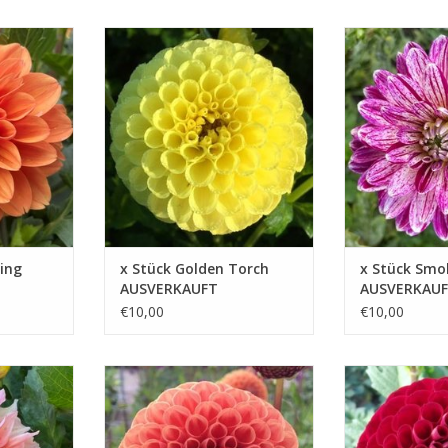
rhalten Sie
Golden Torch ist nicht nur eine
Was Smokey wirk
leganz, das
umwerfende Ergänzung für Ihr
macht, ist seine 
hlen bringt
Blumenbeet, sondern auch eine
Farbgebung. Die
ausgezeichnete Schnittblume
sind eine raffin
ZUFÜGEN
Weiß und Lila
ZUM WARENKORB HINZUFÜGEN
ZUM WARENKOR
ing
x Stück Golden Torch
x Stück Smo
AUSVERKAUFT
AUSVERKAU
€10,00
€10,00
n Gefühl von
Ideal sowohl für professionelle
Lassen Sie Ihrer 
uer, wie
Floristen als auch für begeisterte
Lauf und fügen S
ben und
Hobbygärtner, die eine auffällige
Leidenschaft hin
ich
und elegante Blume suchen
Schnittdahlie Co