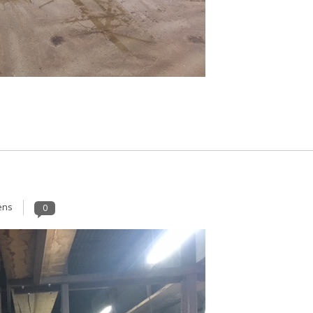
ens
0