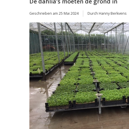
De dahlia's moeten de grond in
Geschrieben am
25 Mai 2024
Durch Hanny Berkvens