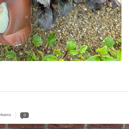
rkvens
0