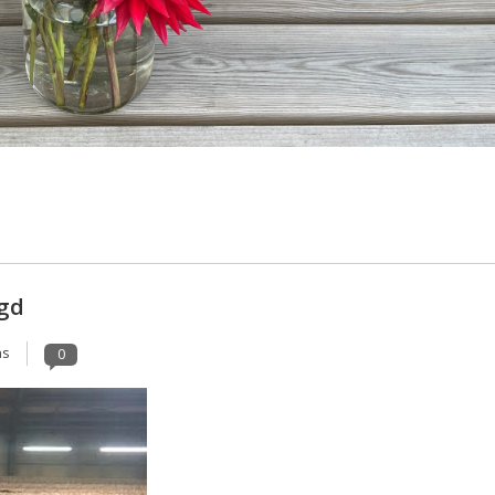
egd
ns
0