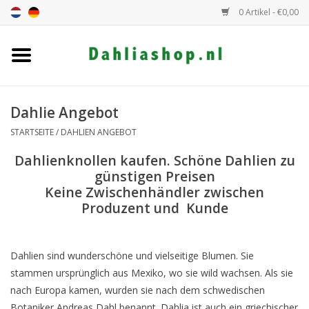
0 Artikel - €0,00
Startseite
Dahlien Angebot
Dahlie Angebot
STARTSEITE
/
DAHLIEN ANGEBOT
Dahlie Höhe
Dahlienknollen kaufen. Schöne Dahlien zu
günstigen Preisen
Dahlie Farbe
Keine Zwischenhändler zwischen
Produzent und Kunde
Dahlie Klasse
Dahlien sind wunderschöne und vielseitige Blumen. Sie
Geschenkgutschein
stammen ursprünglich aus Mexiko, wo sie wild wachsen. Als sie
nach Europa kamen, wurden sie nach dem schwedischen
Allgemein
Botaniker Andreas Dahl benannt. Dahlia ist auch ein griechischer