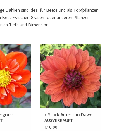
ige Dahlien sind ideal für Beete und als Topfpflanzen
 im Beet zwischen Gräsern oder anderen Pflanzen
rten Tiefe und Dimension.
ne Beetdahlie in
Eine dekorative Dahlie mit
ange mit gelbem
orange Farbton. Die purpurroten
ieben den Nektar
Mitte bildet einen schönen
n in Ihren
Kontrast zum tiefen Orange.
ZUM WARENKORB HINZUFÜGEN
B HINZUFÜGEN
ergruss
x Stück American Dawn
FT
AUSVERKAUFT
€10,00