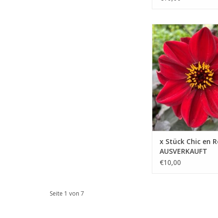
Chic und Rouge bringt 
Schönheit; sie bringt 
in den Garten. Bienen
Schmetterlinge lieben 
ZUM WARENKORB HIN
x Stück Chic en 
AUSVERKAUFT
€10,00
Seite 1 von 7