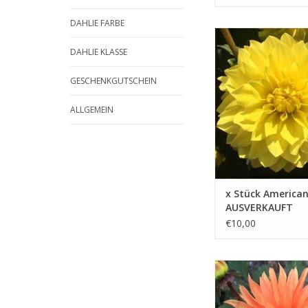
DAHLIE FARBE
Eine leuchtend gelbe
Schnittdahlie, die die 
DAHLIE KLASSE
Ihren Garten bringt
GESCHENKGUTSCHEIN
ZUM WARENKORB HIN
ALLGEMEIN
x Stück America
AUSVERKAUFT
€10,00
Diese orange Beetdahl
bis in den Spätherbst
die Tage kürzer werde
weiterhin Freude