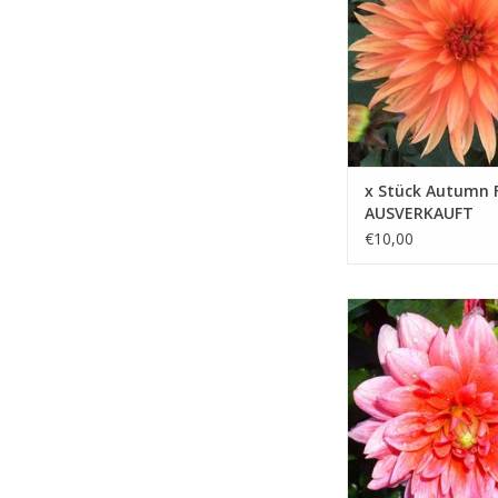
ZUM WARENKORB HIN
x Stück Autumn F
AUSVERKAUFT
€10,00
Diese Dahlie überrasch
zum Spätherbst imme
mit neuen Blüten. Brin
diesem blühenden Fr
Wärme in Ihren Garte
ZUM WARENKORB HIN