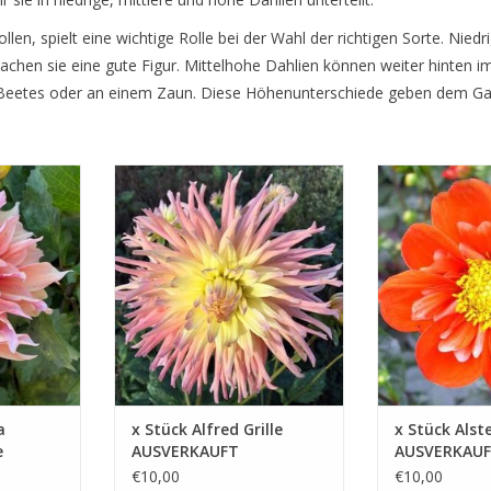
en, spielt eine wichtige Rolle bei der Wahl der richtigen Sorte. Niedr
machen sie eine gute Figur. Mittelhohe Dahlien können weiter hinten
s Beetes oder an einem Zaun. Diese Höhenunterschiede geben dem Ga
n Gefühl von
Die auffällige gelb-rosa
Eine wunderschö
uer, wie
Farbkombination und die
strahlendem Or
ben und
ungewöhnliche Blütenform
Herz. Insekten l
ich
machen Alfred Grille zu zu etwas
und bringen Lebe
Besonderem
Garten
ZUFÜGEN
ZUM WARENKORB HINZUFÜGEN
ZUM WARENKOR
a
x Stück Alfred Grille
x Stück Alst
e
AUSVERKAUFT
AUSVERKAU
€10,00
€10,00