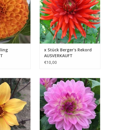
farbenfroher Blumen
B HINZUFÜGEN
ZUM WARENKORB HINZUFÜGEN
ling
x Stück Berger's Rekord
FT
AUSVERKAUFT
€10,00
ischen den
Bitsy ist nicht nur eine
en und den
Augenfreude, sondern auch eine
letten Blättern
vielseitige Pflanze, die sich
lie zu einem
mühelos an verschiedene
akel
Gartenstile anpasst
B HINZUFÜGEN
ZUM WARENKORB HINZUFÜGEN