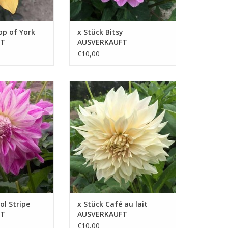
op of York
x Stück Bitsy
FT
AUSVERKAUFT
€10,00
e Kraft und
Ob es sich um einen üppigen
stol Stripe, einer
Blumenstrauß oder eine stilvolle
lütige Dahlie,
Ergänzung für Ihren Garten
erzaubern wird
handelt, Café au Lait ist immer
eine lohnende Wahl
B HINZUFÜGEN
ZUM WARENKORB HINZUFÜGEN
ol Stripe
x Stück Café au lait
FT
AUSVERKAUFT
€10,00