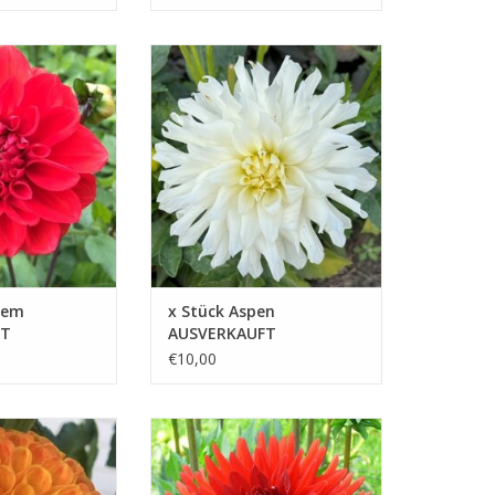
n hübschen roten
Aspen ist eine attraktive Pflanze
rbe und Leben in
für Ihren Garten. Mit ihren weißen
und die
Blüten verschönert sie auch
fort aufgehellt
Terrasse und Balkon
B HINZUFÜGEN
ZUM WARENKORB HINZUFÜGEN
hem
x Stück Aspen
FT
AUSVERKAUFT
€10,00
e, die mit ihren
Die rote Farbe dieser Dahlie
 Blüten jedem
verleiht Ihrem Garten eine
ne fröhliche Note
lebendige Note und ist somit die
ideale Wahl für Liebhaber