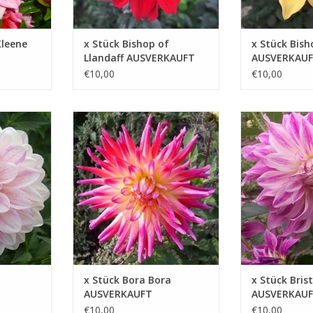
Kleene
x Stück Bishop of
x Stück Bish
Llandaff AUSVERKAUFT
AUSVERKAU
€10,00
€10,00
ieren und
Genießen Sie die warmen Farben
Entdecken Sie di
heit dieser
und das fröhliche Aussehen, das
Schönheit des Bri
 im Garten
Bora Bora mit sich bringt
markante riesenb
ch mit sich
die Ihre Sinne v
ZUM WARENKORB HINZUFÜGEN
ZUM WARENKOR
ZUFÜGEN
x Stück Bora Bora
x Stück Brist
AUSVERKAUFT
AUSVERKAU
€10,00
€10,00