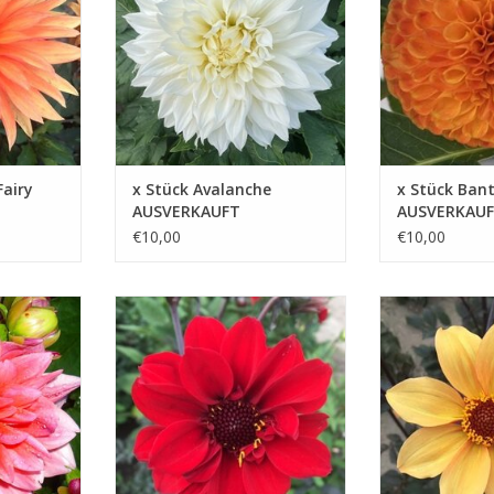
ZUM WARENKORB HINZUFÜGEN
ZUFÜGEN
ZUM WARENKOR
airy
x Stück Avalanche
x Stück Bant
AUSVERKAUFT
AUSVERKAU
€10,00
€10,00
t Sie bis
Mit ihren feingeschlitztem, fast
Der Kontrast zw
r wieder
zwarzem Laub bildet diese
goldgelben Blüt
gen Sie mit
Dahlie einen schönen Kontrast,
dunklen, fast vio
eund
der jedes Beet erstrahlen lässt
macht diese Dah
n
optischen Spekt
ZUM WARENKORB HINZUFÜGEN
ZUFÜGEN
ZUM WARENKOR