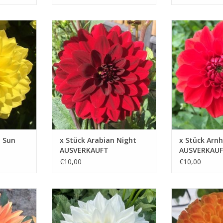
Die tief dunkelrote Farbe macht
Arnhem mit ihre
Sonne in
diese Schnittdahlie zur iedealen
Blüten bringt Fa
Wahl für wunderschöne
jede Umgebung 
Blumenarrangements
Stimmung wird so
ZUFÜGEN
ZUM WARENKORB HINZUFÜGEN
ZUM WARENKOR
n Sun
x Stück Arabian Night
x Stück Arn
AUSVERKAUFT
AUSVERKAU
€10,00
€10,00
ie blüht
Diese riesenblütige Dahlie strahlt
Eine kleine Dahli
. Auch wenn
Eleganz aus mit ihren weißen
orangefarbenen
n bringt sie
Blüten wie frischer Schnee.
Blumenstrauß ei
verleiht