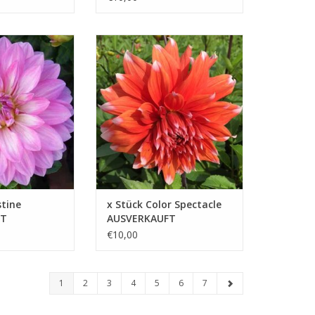
stine ist nicht
Die leuchtend orange Farbe mit
eide, sondern
teilweise weißen Blattspitzen
rragende
sorgt für ein fröhliches und
it der man
stilvolles Erscheinungsbild
 bringen kann
ZUM WARENKORB HINZUFÜGEN
B HINZUFÜGEN
stine
x Stück Color Spectacle
FT
AUSVERKAUFT
€10,00
1
2
3
4
5
6
7