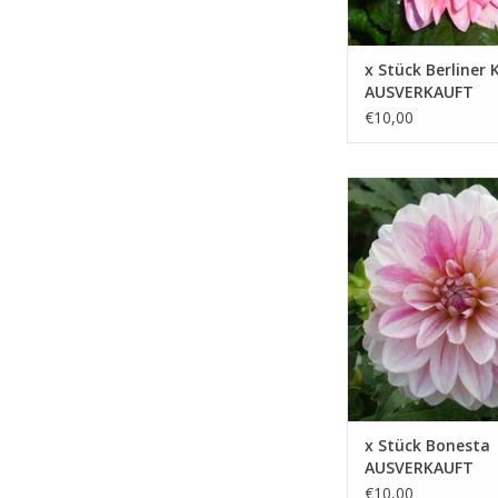
x Stück Berliner 
AUSVERKAUFT
€10,00
Lassen Sie sich inspir
genießen Sie die Schön
Dahlie, die sie sowohl
als auch im Innenberei
bringt
ZUM WARENKORB HIN
x Stück Bonesta
AUSVERKAUFT
€10,00