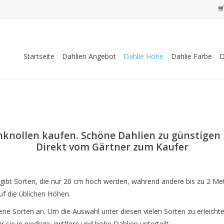
Startseite
Dahlien Angebot
Dahlie Höhe
Dahlie Farbe
D
nknollen kaufen. Schöne Dahlien zu günstigen 
Direkt vom Gärtner zum Kaufer
 gibt Sorten, die nur 20 cm hoch werden, während andere bis zu 2 Me
uf die üblichen Höhen.
dene Sorten an. Um die Auswahl unter diesen vielen Sorten zu erleich
sie in niedrige, mittlere und hohe Dahlien unterteilt.