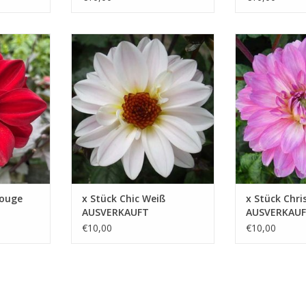
nicht nur
Das Tolle an dieser Pflanze ist,
Schnittdahlie Chri
auch Leben
dass sie nicht nur schön ist,
nur eine Augenw
 und
sondern auch einen wichtigen
auch eine hervo
die Blüten
Beitrag zur Artenvielfalt im
Schnittblume, m
Garten leistet
Freude ins Haus
ZUFÜGEN
ZUM WARENKORB HINZUFÜGEN
ZUM WARENKOR
Rouge
x Stück Chic Weiß
x Stück Chri
AUSVERKAUFT
AUSVERKAU
€10,00
€10,00