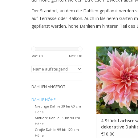
Der Standort, an dem die Dahlien gepflanzt werden soll
auf Terrasse oder Balkon. Auch in kleineren Gärten 
gepflanzt werden, hohe Dahlien im hinteren Teil de
Diese Dahlie weckt ei
Geheimnis und Abente
Min: €
0
Max: €
10
ein Labyrinth aus Far
Formen, in dem man s
verlieren möchte
ZUM WARENKORB HIN
DAHLIEN ANGEBOT
DAHLIE HÖHE
Niedrige Dahlie 30 bis 60 cm
Höhe
Mittlere Dahlie 65 bis 90 cm
4 Stück Lachsros
Höhe
dekorative Dahli
Groβe Dahlie 95 bis 120 cm
€10,00
Höhe