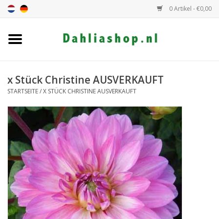
0 Artikel - €0,00
Startseite
Dahlien Angebot
x Stück Christine AUSVERKAUFT
STARTSEITE
/
X STÜCK CHRISTINE AUSVERKAUFT
Dahlie Höhe
Dahlie Farbe
Dahlie Klasse
Geschenkgutschein
Allgemein