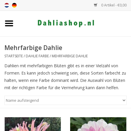
0 Artikel - €0,00
Startseite
Dahlien Angebot
Mehrfarbige Dahlie
STARTSEITE
/
DAHLIE FARBE
/
MEHRFARBIGE DAHLIE
Dahlie Höhe
Dahlien mit mehrfarbigen Blüten gibt es in einer Vielzahl von
Formen. Es kann jedoch schwierig sein, diese Sorten farbecht zu
Dahlie Farbe
halten, wenn eine Farbe dominant wird. Die Auswahl von Blüten
mit der richtigen Farbe für die Vermehrung kann dann helfen.
Dahlie Klasse
Geschenkgutschein
Allgemein