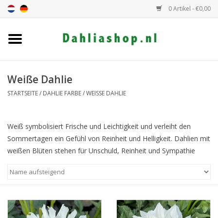
0 Artikel - €0,00
Startseite
Dahlien Angebot
Weiße Dahlie
STARTSEITE
/
DAHLIE FARBE
/
WEISSE DAHLIE
Dahlie Höhe
Weiß symbolisiert Frische und Leichtigkeit und verleiht den
Dahlie Farbe
Sommertagen ein Gefühl von Reinheit und Helligkeit. Dahlien mit
weißen Blüten stehen für Unschuld, Reinheit und Sympathie
Dahlie Klasse
Geschenkgutschein
Allgemein