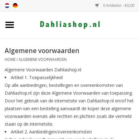
0 Artikelen - €0,00
Home
Dahlia assortiment
Algemene voorwaarden
HOME
/
ALGEMENE VOORWAARDEN
Dahlia hoogte
Algemene Voorwaarden Dahliashop.nl
Artikel 1. Toepasselijkheid
Dahlia kleur
Op alle aanbiedingen, bestellingen en overeenkomsten van
Dahliashop.nl zijn deze Algemene Voorwaarden van toepassing.
Dahlia Groep
Door het gebruik van de internetsite van Dahliashop.nl en/of het
plaatsen van een bestelling aanvaardt de koper deze algemene
voorwaarden evenals alle rechten en plichten zoals die vermeld
Cadeaubon
staan op de internetsite.
Artikel 2.
Aanbiedingen/overeenkomsten
Algemeen