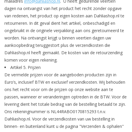
mailadres
info@dahliashop.nl
. U heeft gedurende veertien
dagen na ontvangst van het product het recht zonder opgave
van redenen, het product op eigen kosten aan Dahliashop.nl te
retourneren. In dit geval dient het artikel, onbeschadigd en
ongebruikt in de originele verpakking aan ons geretourneerd te
worden. Na ontvangst krijgt u binnen veertien dagen uw
aankoopbedrag teruggestort plus de verzendkosten die
Dahliashop.nl heeft gemaakt. De kosten van de retourzending
komen voor eigen rekening.
Artikel 5.
Prijzen
De vermelde prijzen voor de aangeboden producten zijn in
Euro’s, inclusief BTW en exclusief verzendkosten. Wij behouden
ons het recht voor om de prijzen op onze website aan te
passen, wanneer er veranderingen optreden in de BTW. Voor de
levering dient het totale bedrag van de bestelling betaald te zijn.
Ons rekeningnummer is NL44RABO0170815293 t.n.v.
Dahliashop.nl. Voor de verzendkosten van uw bestelling in
binnen- en buitenland kunt u de pagina "Verzenden & ophalen"