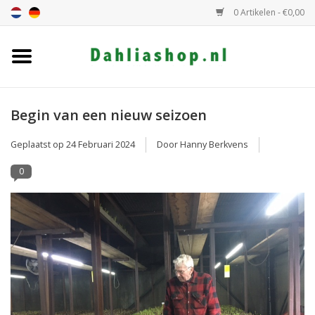
0 Artikelen - €0,00
Home
Dahlia assortiment
Begin van een nieuw seizoen
Geplaatst op
24 Februari 2024
Door Hanny Berkvens
Dahlia hoogte
0
Dahlia kleur
Dahlia Groep
Cadeaubon
Algemeen