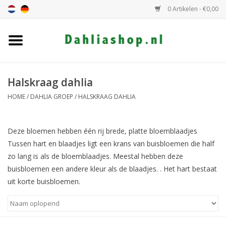
0 Artikelen - €0,00
Home
Dahlia assortiment
Halskraag dahlia
HOME
/
DAHLIA GROEP
/
HALSKRAAG DAHLIA
Dahlia hoogte
Deze bloemen hebben één rij brede, platte bloemblaadjes
Dahlia kleur
Tussen hart en blaadjes ligt een krans van buisbloemen die half
zo lang is als de bloemblaadjes. Meestal hebben deze
Dahlia Groep
buisbloemen een andere kleur als de blaadjes. . Het hart bestaat
uit korte buisbloemen.
Cadeaubon
Algemeen