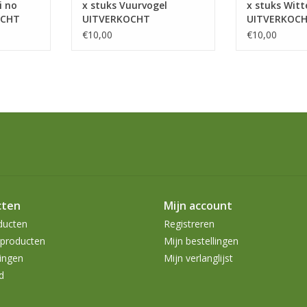
i no
x stuks Vuurvogel
x stuks Wit
OCHT
UITVERKOCHT
UITVERKOC
€10,00
€10,00
cten
Mijn account
ducten
Registreren
producten
Mijn bestellingen
ingen
Mijn verlanglijst
d