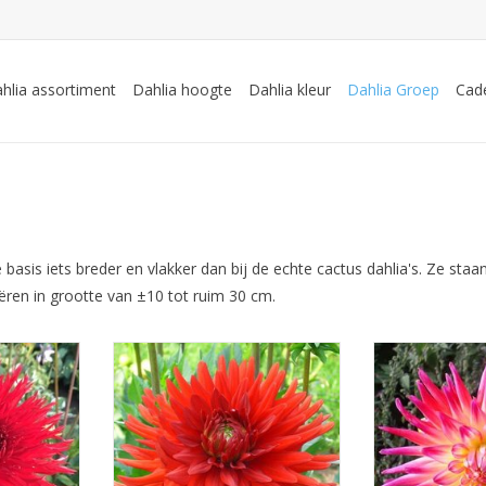
hlia assortiment
Dahlia hoogte
Dahlia kleur
Dahlia Groep
Cad
basis iets breder en vlakker dan bij de echte cactus dahlia's. Ze staa
ëren in grootte van ±10 tot ruim 30 cm.
et zijn
De rode kleur van deze dahlia
Geniet van de w
 kleur en
voegt een levendige touch toe
de vrolijke uitst
adjes voor
aan uw tuin, waardoor het een
Bora met zich m
 noot in uw
ideale keuze is voor liefhebbers
TOEVOEGEN AAN
van kleurrijke bloemen
KELWAGEN
TOEVOEGEN AAN WINKELWAGEN