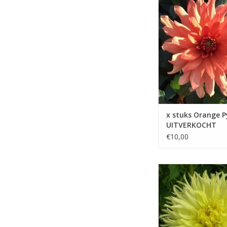
met zijn levendige kle
compacte formaat ee
opvallende toevoeging
elke tuin of balkon
TOEVOEGEN AAN WIN
x stuks Orange 
UITVERKOCHT
€10,00
Promise is niet alleen 
voor het oog, maar o
levend bewijs van he
van de natuur om ons 
verblijden
TOEVOEGEN AAN WIN