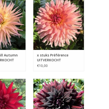
warmte uit,
aantrekkelijke dahlia die zowel in
ll Autumn Shade
de tuin als in een vaas zijn
owel formele als
charme volledig tot uiting brengt
TOEVOEGEN AAN WINKELWAGEN
 WINKELWAGEN
ill Autumn
x stuks Préférence
ERKOCHT
UITVERKOCHT
€10,00
 een prachtige,
De bloemen hebben een
de perk-dahlia
zwartrode kleur, met donkerdere
r flinke
tinten in het midden, waardoor
nder te veel
een mooi schaduweffect ontstaat
men
TOEVOEGEN AAN WINKELWAGEN
 WINKELWAGEN