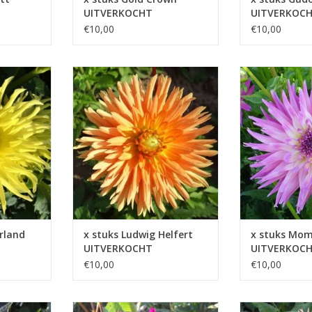
UITVERKOCHT
UITVERKOC
€10,00
€10,00
tatige
Met zijn stralende kleur en
U zult gegarande
jn
elegante houding brengt Ludwig
momenten van s
emen mooi
Helfert vreugde en kleur in elke
vreugde beleven
 planten
tuin
prachtige plant
KELWAGEN
TOEVOEGEN AAN WINKELWAGEN
TOEVOEGEN AAN
rland
x stuks Ludwig Helfert
x stuks Mo
UITVERKOCHT
UITVERKOC
€10,00
€10,00
dahlia die
Orfeo biedt met zijn paarse
De abrikooskleur