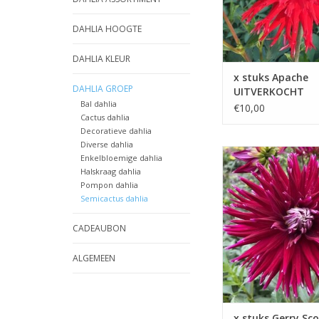
DAHLIA HOOGTE
DAHLIA KLEUR
x stuks Apache
DAHLIA GROEP
UITVERKOCHT
Bal dahlia
€10,00
Cactus dahlia
Decoratieve dahlia
Diverse dahlia
Gerry Scott is een spe
Enkelbloemige dahlia
blikvanger in elk perk 
Halskraag dahlia
bewonderende blikken
Pompon dahlia
tuinbezoekers
Semicactus dahlia
TOEVOEGEN AAN WIN
CADEAUBON
ALGEMEEN
x stuks Gerry Sco