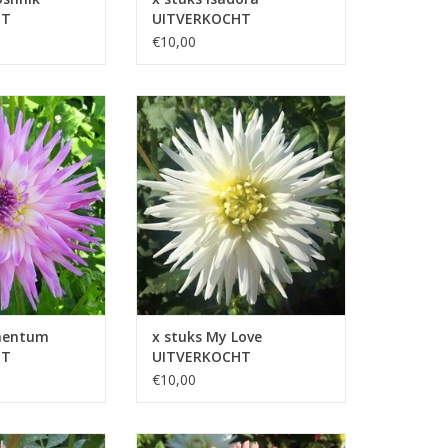
HT
UITVERKOCHT
€10,00
erd talloze
Zijn tijdloze charme maakt dat
choonheid en
My Love je hart keer op keer zal
 aan deze
weten te veroveren
TOEVOEGEN AAN WINKELWAGEN
 WINKELWAGEN
mentum
x stuks My Love
HT
UITVERKOCHT
€10,00
 straalt
Préférence is een veelzijdige en