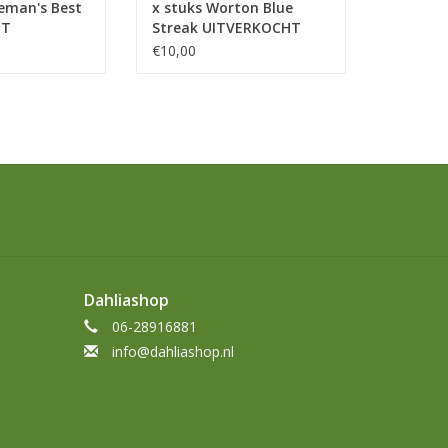
teman's Best
x stuks Worton Blue
HT
Streak UITVERKOCHT
€10,00
Dahliashop
06-28916881
info@dahliashop.nl