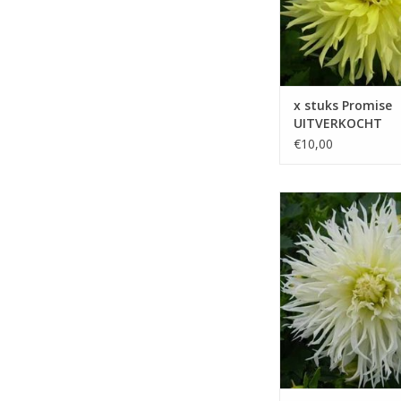
x stuks Promise
UITVERKOCHT
€10,00
De ivoor-witte kleur v
bloemen maakt het e
veelzijdige keuze die
combineert met ander
en bloemen
TOEVOEGEN AAN WIN