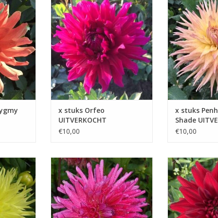
ur en
bloemen een lange bloeiperiode,
gezelligheid en 
n
waardoor u tot ver in de herfst
waardoor Penhi
 is aan
kunt genieten van zijn
ideaal is voor z
schoonheid
informele tuinen
KELWAGEN
TOEVOEGEN AAN WINKELWAGEN
TOEVOEGEN AAN
Pygmy
x stuks Orfeo
x stuks Penh
UITVERKOCHT
Shade UITV
€10,00
€10,00
een lust
Purple Gem is een betoverende
De Red Pygmy is
ok een
dahlia die met zijn purperen
rijkbloeiende ro
t vermogen
tinten een luxe uitstraling aan elk
die ideaal is voo
te
tuin geeft
kleuraccenten zo
ruimte in te ne
TOEVOEGEN AAN WINKELWAGEN
KELWAGEN
TOEVOEGEN AAN