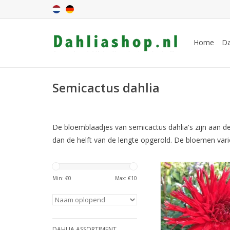
Home
Da
Semicactus dahlia
De bloemblaadjes van semicactus dahlia's zijn aan de 
dan de helft van de lengte opgerold. De bloemen vari
Dahlia Apache zorgt m
levendige, vurige rode
Min: €
0
Max: €
10
ingesneden bloembla
een speelse en warme
tuin
TOEVOEGEN AAN WIN
DAHLIA ASSORTIMENT