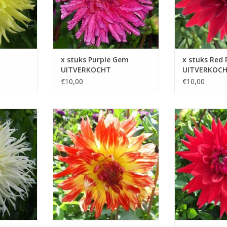
x stuks Purple Gem
x stuks Red
UITVERKOCHT
UITVERKOC
€10,00
€10,00
an de
Vuurvogel is een prachtige dahlia
Witteman's Best 
en
die de aandacht trekt met zijn
mooie kleur een
 goed
vurige kleuren en een levendig en
toevoeging aan 
e planten
warm effect creëert in de tuin
bloemencombin
TOEVOEGEN AAN WINKELWAGEN
TOEVOEGEN AAN
KELWAGEN