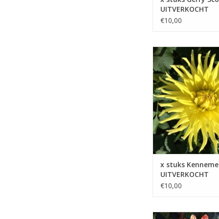
UITVERKOCHT
€10,00
Kennemerland is een s
verschijning die met zi
opvallende gele blo
afsteekt tegen andere
TOEVOEGEN AAN WIN
x stuks Kenneme
UITVERKOCHT
€10,00
Een rijkbloeiende perk