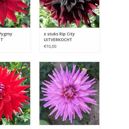
 Pygmy
x stuks Rip City
HT
UITVERKOCHT
€10,00
is met haar
Dahlia Worton Blue Streak heeft
 prachtige
een prachtige lila tint die neigt
elke
naar lavendelblauw, wat zorgt
atie
voor een verfijnde uitstraling in
elke tuin
 WINKELWAGEN
TOEVOEGEN AAN WINKELWAGEN