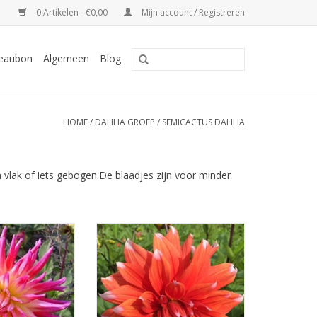
0 Artikelen - €0,00
Mijn account / Registreren
eaubon
Algemeen
Blog
HOME
/
DAHLIA GROEP
/
SEMICACTUS DAHLIA
n vlak of iets gebogen.De blaadjes zijn voor minder
arme kleuren en
De levendige oranje kleur met
raling die Bora
soms witte bladpunten zorgt
eebrengt
voor een vrolijke en stijlvolle
uitstraling
 WINKELWAGEN
TOEVOEGEN AAN WINKELWAGEN