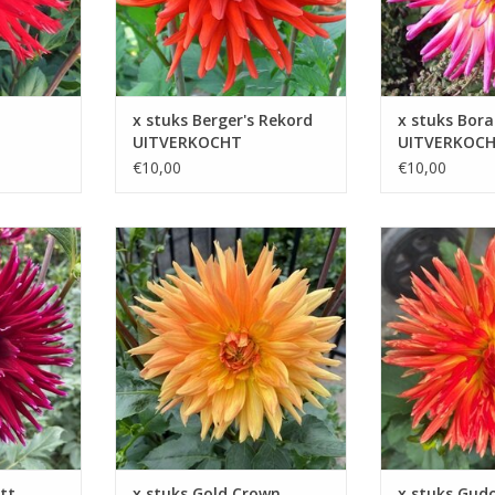
x stuks Berger's Rekord
x stuks Bora
UITVERKOCHT
UITVERKOC
€10,00
€10,00
ctaculaire
Gold Crown voegt een
De levendige ora
en trekt de
majestueuze uitstraling toe aan
tinten stralen w
 van alle
uw groene omgeving en verrijkt
uit, waardoor ze
elke tuin met zijn stralende
een zonnige en vr
aanwezigheid
KELWAGEN
TOEVOEGEN AAN
TOEVOEGEN AAN WINKELWAGEN
tt
x stuks Gold Crown
x stuks Gud