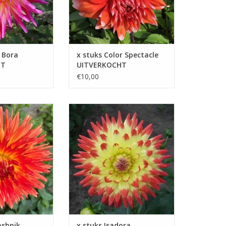
 Bora
x stuks Color Spectacle
HT
UITVERKOCHT
€10,00
nje en gele
Isadora is niet alleen een bloem,
armte en energie
maar een waar cadeau uit de
 perfect zijn voor
natuur, die iedere ruimte opfleurt
olijke tuin
en dromen stimuleert
 WINKELWAGEN
TOEVOEGEN AAN WINKELWAGEN
oshnik
x stuks Isadora