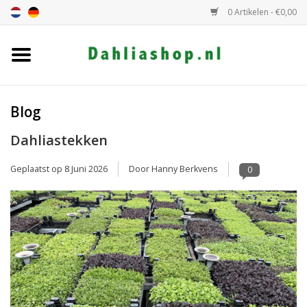
0 Artikelen - €0,00
Home
Dahlia assortiment
Blog
Dahliastekken
Dahlia hoogte
Geplaatst op
8 Juni 2026
Door Hanny Berkvens
0
Dahlia kleur
Dahlia Groep
Cadeaubon
Algemeen