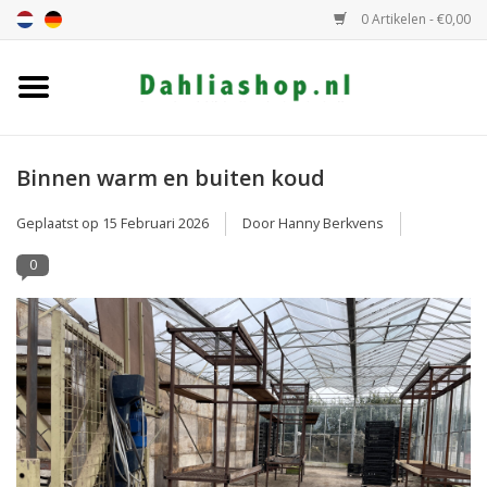
0 Artikelen - €0,00
Home
Dahlia assortiment
Binnen warm en buiten koud
Geplaatst op
15 Februari 2026
Door Hanny Berkvens
Dahlia hoogte
0
Dahlia kleur
Dahlia Groep
Cadeaubon
Algemeen