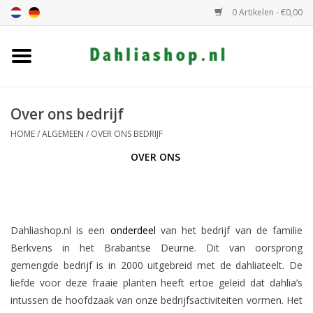
0 Artikelen - €0,00
Home
Dahlia assortiment
Over ons bedrijf
HOME
/
ALGEMEEN
/
OVER ONS BEDRIJF
Dahlia hoogte
OVER ONS
Dahlia kleur
Dahlia Groep
Dahliashop.nl is een
onderdeel
van het bedrijf van de familie
Berkvens in het Brabantse Deurne. Dit van oorsprong
Cadeaubon
gemengde bedrijf is in 2000 uitgebreid met de dahliateelt. De
liefde voor deze fraaie planten heeft ertoe geleid dat dahlia’s
intussen de hoofdzaak van onze bedrijfsactiviteiten vormen. Het
Algemeen