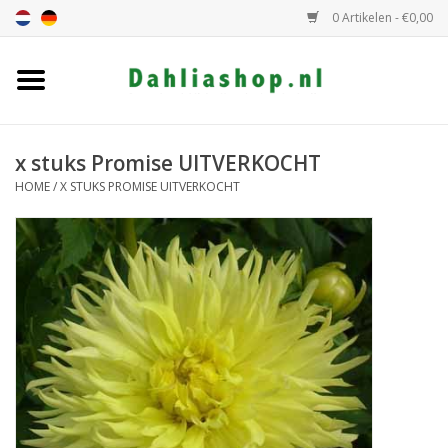
0 Artikelen - €0,00
Home
Dahlia assortiment
x stuks Promise UITVERKOCHT
HOME
/
X STUKS PROMISE UITVERKOCHT
Dahlia hoogte
Dahlia kleur
Dahlia Groep
Cadeaubon
Algemeen