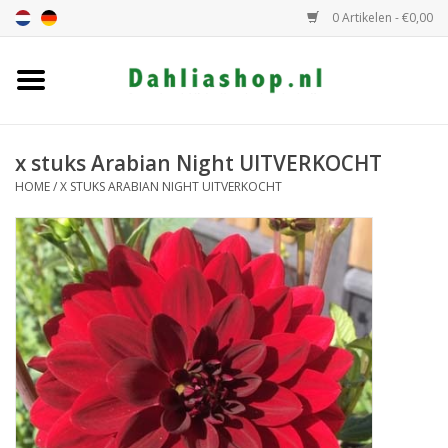
0 Artikelen - €0,00
Home
Dahlia assortiment
x stuks Arabian Night UITVERKOCHT
HOME
/
X STUKS ARABIAN NIGHT UITVERKOCHT
Dahlia hoogte
Dahlia kleur
Dahlia Groep
Cadeaubon
Algemeen