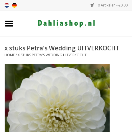
0 Artikelen - €0,00
Home
Dahlia assortiment
x stuks Petra's Wedding UITVERKOCHT
HOME
/
X STUKS PETRA'S WEDDING UITVERKOCHT
Dahlia hoogte
Dahlia kleur
Dahlia Groep
Cadeaubon
Algemeen