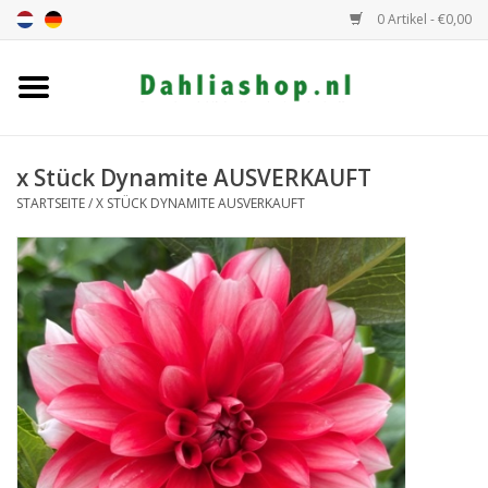
0 Artikel - €0,00
Startseite
Dahlien Angebot
x Stück Dynamite AUSVERKAUFT
STARTSEITE
/
X STÜCK DYNAMITE AUSVERKAUFT
Dahlie Höhe
Dahlie Farbe
Dahlie Klasse
Geschenkgutschein
Allgemein