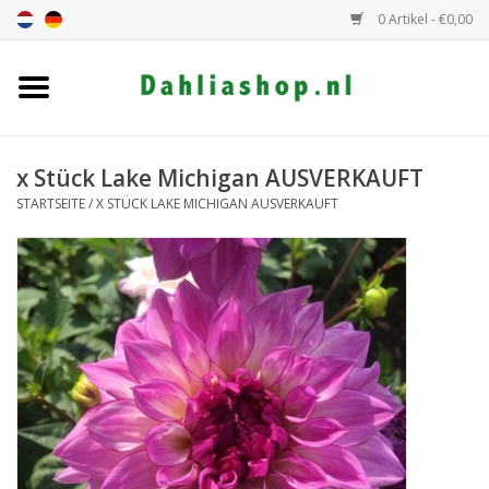
0 Artikel - €0,00
Startseite
Dahlien Angebot
x Stück Lake Michigan AUSVERKAUFT
STARTSEITE
/
X STÜCK LAKE MICHIGAN AUSVERKAUFT
Dahlie Höhe
Dahlie Farbe
Dahlie Klasse
Geschenkgutschein
Allgemein