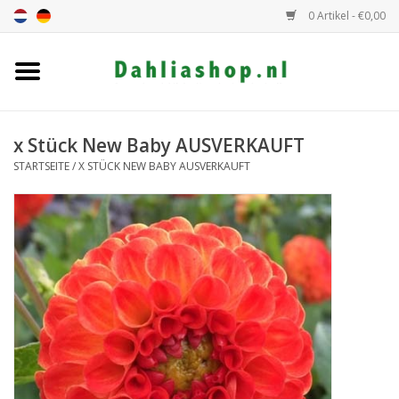
0 Artikel - €0,00
Startseite
Dahlien Angebot
x Stück New Baby AUSVERKAUFT
STARTSEITE
/
X STÜCK NEW BABY AUSVERKAUFT
Dahlie Höhe
Dahlie Farbe
Dahlie Klasse
Geschenkgutschein
Allgemein