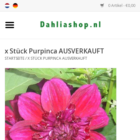
0 Artikel - €0,00
Startseite
Dahlien Angebot
x Stück Purpinca AUSVERKAUFT
STARTSEITE
/
X STÜCK PURPINCA AUSVERKAUFT
Dahlie Höhe
Dahlie Farbe
Dahlie Klasse
Geschenkgutschein
Allgemein