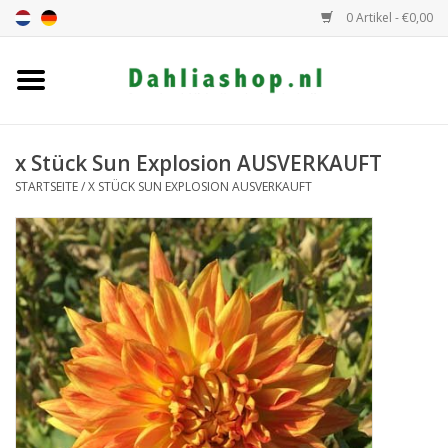
0 Artikel - €0,00
Startseite
Dahlien Angebot
x Stück Sun Explosion AUSVERKAUFT
STARTSEITE
/
X STÜCK SUN EXPLOSION AUSVERKAUFT
Dahlie Höhe
Dahlie Farbe
Dahlie Klasse
Geschenkgutschein
Allgemein