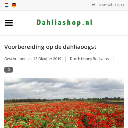
0 Artikel - €0,00
Startseite
Dahlien Angebot
Voorbereiding op de dahliaoogst
Geschrieben am
13 Oktober 2019
Durch Hanny Berkvens
Dahlie Höhe
0
Dahlie Farbe
Dahlie Klasse
Geschenkgutschein
Allgemein