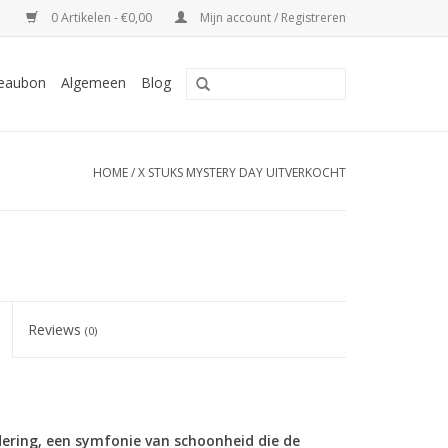
0 Artikelen - €0,00
Mijn account / Registreren
eaubon
Algemeen
Blog
HOME
/
X STUKS MYSTERY DAY UITVERKOCHT
Reviews
(0)
dering, een symfonie van schoonheid die de