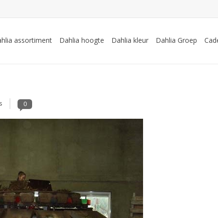
hlia assortiment
Dahlia hoogte
Dahlia kleur
Dahlia Groep
Cad
s
0