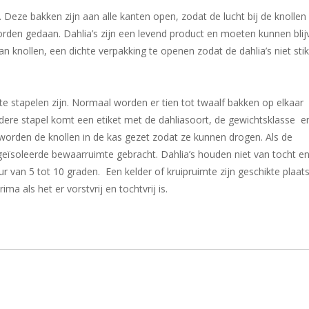
. Deze bakken zijn aan alle kanten open, zodat de lucht bij de knollen
orden gedaan. Dahlia’s zijn een levend product en moeten kunnen blij
nollen, een dichte verpakking te openen zodat de dahlia’s niet stik
 te stapelen zijn. Normaal worden er tien tot twaalf bakken op elkaar
edere stapel komt een etiket met de dahliasoort, de gewichtsklasse e
s worden de knollen in de kas gezet zodat ze kunnen drogen. Als de
geïsoleerde bewaarruimte gebracht. Dahlia’s houden niet van tocht e
van 5 tot 10 graden. Een kelder of kruipruimte zijn geschikte plaat
ima als het er vorstvrij en tochtvrij is.