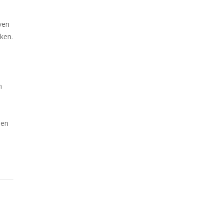
ven
ken.
n
n
sen