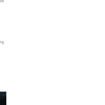
wel
ing