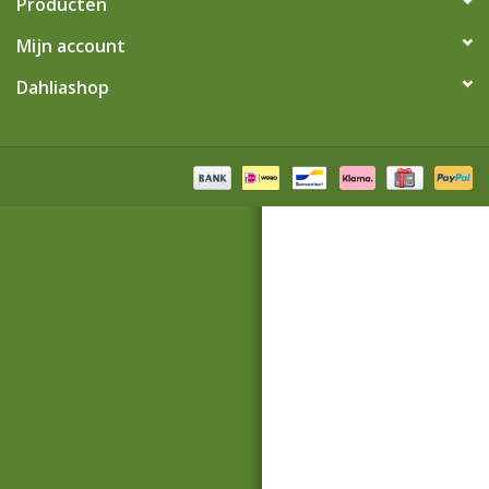
Producten
Mijn account
Blog
Dahliashop