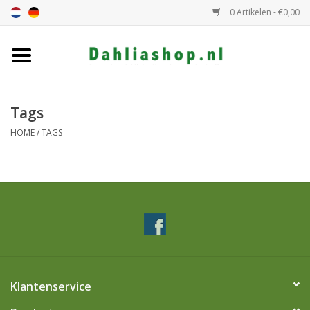
0 Artikelen - €0,00
Home
Dahlia assortiment
Tags
HOME
/
TAGS
Dahlia hoogte
Dahlia kleur
Dahlia Groep
Cadeaubon
Klantenservice
Algemeen