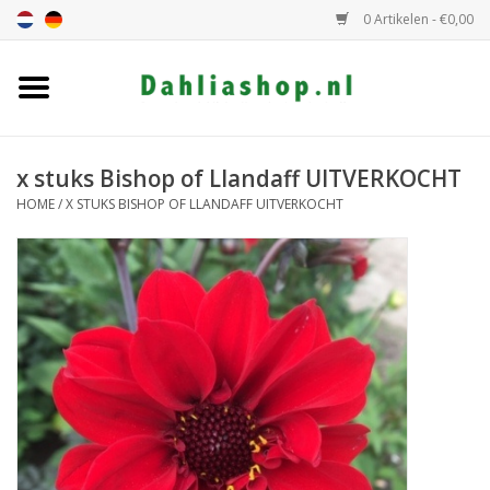
0 Artikelen - €0,00
Home
Dahlia assortiment
x stuks Bishop of Llandaff UITVERKOCHT
HOME
/
X STUKS BISHOP OF LLANDAFF UITVERKOCHT
Dahlia hoogte
Dahlia kleur
Dahlia Groep
Cadeaubon
Algemeen