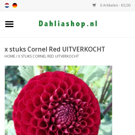
0 Artikelen - €0,00
Home
Dahlia assortiment
x stuks Cornel Red UITVERKOCHT
HOME
/
X STUKS CORNEL RED UITVERKOCHT
Dahlia hoogte
Dahlia kleur
Dahlia Groep
Cadeaubon
Algemeen