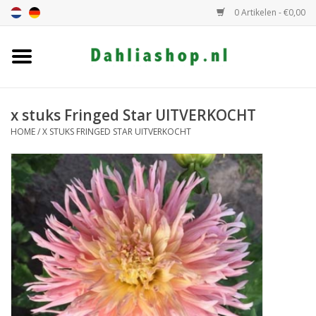
0 Artikelen - €0,00
Home
Dahlia assortiment
x stuks Fringed Star UITVERKOCHT
HOME
/
X STUKS FRINGED STAR UITVERKOCHT
Dahlia hoogte
Dahlia kleur
Dahlia Groep
Cadeaubon
Algemeen