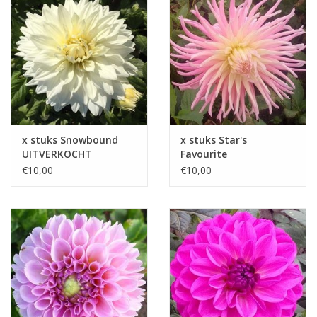
x stuks Snowbound
x stuks Star's
UITVERKOCHT
Favourite
UITVERKOCHT
€10,00
€10,00