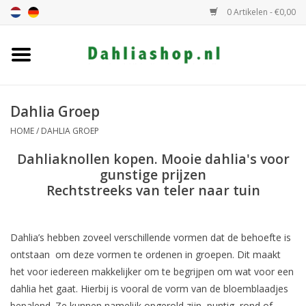
0 Artikelen - €0,00
Home
Dahlia assortiment
Dahlia Groep
HOME
/
DAHLIA GROEP
Dahlia hoogte
Dahliaknollen kopen. Mooie dahlia's voor
gunstige prijzen
Dahlia kleur
Rechtstreeks van teler naar tuin
Dahlia Groep
Dahlia’s hebben zoveel verschillende vormen dat de behoefte is
ontstaan om deze vormen te ordenen in groepen. Dit maakt
Cadeaubon
het voor iedereen makkelijker om te begrijpen om wat voor een
dahlia het gaat. Hierbij is vooral de vorm van de bloemblaadjes
Algemeen
bepalend. Ze kunnen namelijk opgerold zijn, puntig, rond of