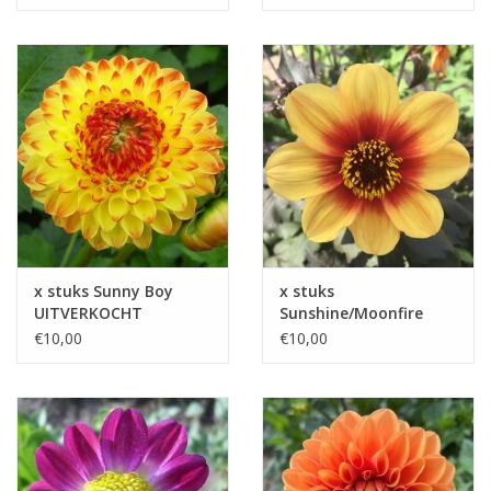
x stuks Sunny Boy
x stuks
UITVERKOCHT
Sunshine/Moonfire
UITVERKOCHT
€10,00
€10,00