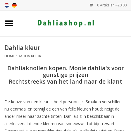
0 Artikelen - €0,00
Home
Dahlia assortiment
Dahlia kleur
HOME
/
DAHLIA KLEUR
Dahlia hoogte
Dahliaknollen kopen. Mooie dahlia's voor
gunstige prijzen
Dahlia kleur
Rechtstreeks van het land naar de klant
Dahlia Groep
De keuze van een kleur is heel persoonlijk. Smaken verschillen
nu eenmaal en terwijl de een van felle kleuren houdt neigt de
Cadeaubon
ander meer naar zachte tinten. Dahlia’s zijn beschikbaar in
allerlei verschillende kleuren van sneeuwwit tot bijna zwart.
Algemeen
Daarnaast zijn er meerkleurige dahlia’s in allerlei variaties. Door