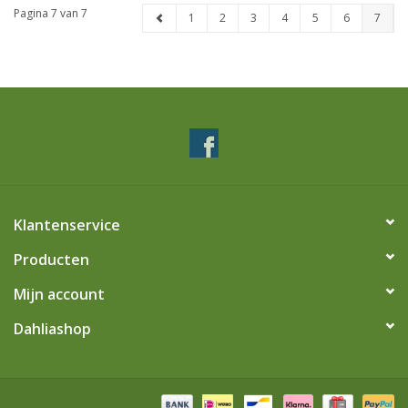
Pagina 7 van 7
1
2
3
4
5
6
7
Klantenservice
Producten
Mijn account
Dahliashop