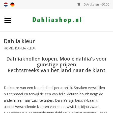
0 Artikelen - €0,00
Home
Dahlia assortiment
Dahlia kleur
HOME
/
DAHLIA KLEUR
Dahlia hoogte
Dahliaknollen kopen. Mooie dahlia's voor
gunstige prijzen
Dahlia kleur
Rechtstreeks van het land naar de klant
Dahlia Groep
De keuze van een kleur is heel persoonlijk. Smaken verschillen
nu eenmaal en terwijl de een van felle kleuren houdt neigt de
Cadeaubon
ander meer naar zachte tinten. Dahlia’s zijn beschikbaar in
allerlei verschillende kleuren van sneeuwwit tot bijna zwart.
Algemeen
Daarnaast zijn er meerkleurige dahlia’s in allerlei variaties. Door