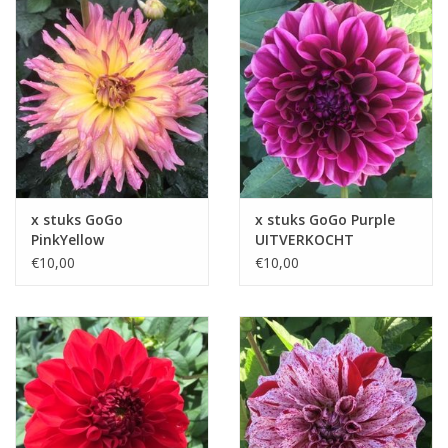
x stuks GoGo
x stuks GoGo Purple
PinkYellow
UITVERKOCHT
UITVERKOCHT
€10,00
€10,00